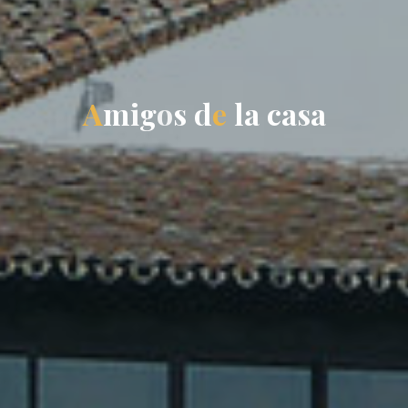
A
m
i
g
o
s
d
e
l
a
c
a
s
a