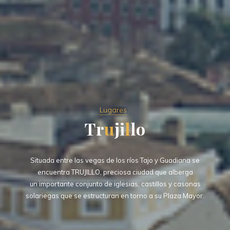
Lugares
T
r
u
j
i
l
l
o
Situada entre las vegas de los ríos Tajo y Guadiana se
encuentra TRUJILLO, preciosa ciudad que alberga
un importante conjunto de iglesias, castillos y casonas
solariegas que se estructuran en torno a su Plaza Mayor.