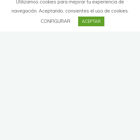
Utilizamos cookies para mejorar tu experiencia de
navegación. Aceptando, consientes el uso de cookies.
CONFIGURAR
ACEPTAR
¡Quédate con nosotros! Somos
Birdwatching-Center
y
estamos en el corazón de Extremadura.
Situada entre las vegas de los ríos Tajo y Guadiana
se
encuentra
TRUJILLO,
preciosa ciudad que alberga
un
importante conjunto
de iglesias, castillos y casonas
solariegas que se estructuran en torno a su
Plaza Mayor
.
Hay un dicho que dice:
“
Si llegases a Trujillo, por donde
entrares, hallarás una legua de berrocales”.
Y es que, nuestra
bella ciudad, está construida sobre un batolito de granito, una
maravillosa cantería de formas increíbles de 5 Km de